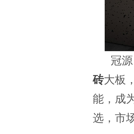
冠源 20
砖
大板
能，成
选，市